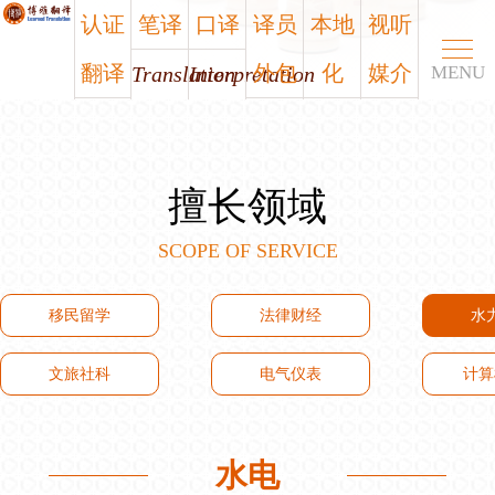
认证
笔译
口译
译员
本地
视听
翻译
外包
化
媒介
Translation
Interpretation
MENU
Certified
Outsourcing
Localization
Media
笔译
口译
认证
译员
本地
视听
擅长领域
翻译
外包
化
媒介
SCOPE OF SERVICE
移民留学
法律财经
水
文旅社科
电气仪表
计算
水电