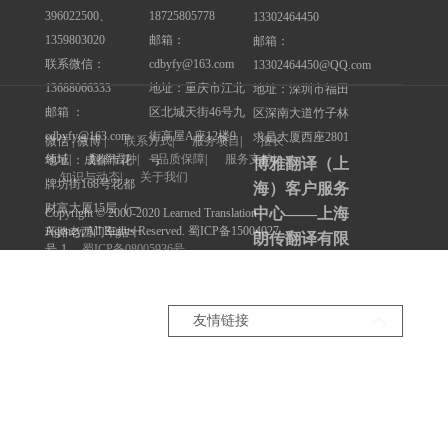
396022500、
18725805778
13302464450
1359803020
邮箱：
邮箱：
联系微信：
cdbyfy@163.com
13302464450@QQ.com
13688066333
地址：重庆市江北
地址：深圳市福田
邮箱 ：
区北城天街46号九
区深南大道竹子林
cdbyfy@163.com
街高屋A座12楼9
求是大厦西座2801
微信 | 微博 |
联系方式
|
服务项目
|
擅长
领域
|
翻译语种
|
品质保障
|
服务支持
|
地址 ：成都市花
号
博雅翻译（上
知识与动态
|
关于我们
牌坊街168号花都
海）客户服务
财富大厦15层（一
中心——上海
Copyright © 2000-2020 Learned Translation
Agency, All Rights Reserved. 蜀ICP备15004027
环路老西门车站十
朗传翻译有限
号-1
蜀ICP备08005936号
字路口）
公司
联系电话：
友情链接
深圳翻译公司
13817937934
重庆翻译公司
联系QQ：
成都驾照翻译中心
3473806116
联系微信：
重庆驾照翻译中心
13817937934
重庆国外学位认证翻译中心