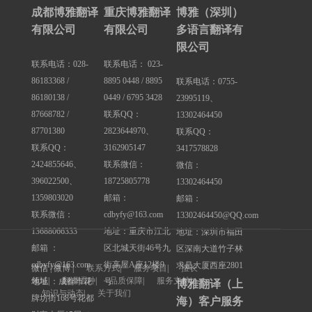
成都博雅翻译
重庆博雅翻译
博雅（深圳）
有限公司
有限公司
多语言翻译有
限公司
联系电话：028-
联系电话： 023-
86183368 /
8895 0448 / 8895
联系电话：0755-
86180138 /
0449 / 6795 3428
23995119、
87668782 /
联系QQ：
13302464450
87701380
2823644970、
联系QQ：
联系QQ：
3162905147
3417578828
2424855646、
联系微信：
微信：
396022500、
18725805778
13302464450
1359803020
邮箱：
邮箱：
联系微信：
cdbyfy@163.com
13302464450@QQ.com
13688066333
地址：重庆市江北
地址：深圳市福田
邮箱 ：
区北城天街46号九
区深南大道竹子林
cdbyfy@163.com
街高屋A座12楼9
求是大厦西座2801
微信 | 微博 |
联系方式
|
服务项目
|
擅长
领域
|
翻译语种
|
品质保障
|
服务支持
|
地址 ：成都市花
号
博雅翻译（上
知识与动态
|
关于我们
牌坊街168号花都
海）客户服务