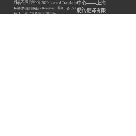
财富大厦15层（一
中心——上海
Copyright © 2000-2020 Learned Translation
Agency, All Rights Reserved. 蜀ICP备15004027
环路老西门车站十
朗传翻译有限
号-1
蜀ICP备08005936号
字路口）
公司
联系电话：
友情链接
深圳翻译公司
13817937934
重庆翻译公司
联系QQ：
成都驾照翻译中心
3473806116
联系微信：
重庆驾照翻译中心
13817937934
重庆国外学位认证翻译中心
邮箱 ：
成都国外学位认证翻译中心
shbyfy@163.com
地址 ：上海市静
成都认证翻译中心
安区汉中路158号
成都驾照翻译网
汉中大厦11层1112
随我译
号（梅园路77号上
成都博雅翻译公司
海人才大厦对面）
深圳博雅多语言翻译有限公司