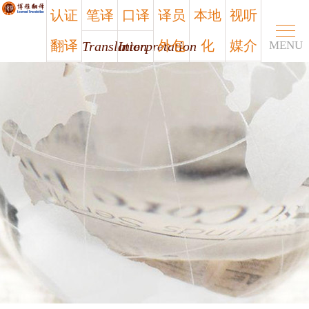
认证
笔译
口译
译员
本地
视听
翻译
外包
化
媒介
Translation
Interpretation
MENU
Certified
Outsourcing
Localization
Media
笔译
口译
认证
译员
本地
视听
翻译
外包
化
媒介